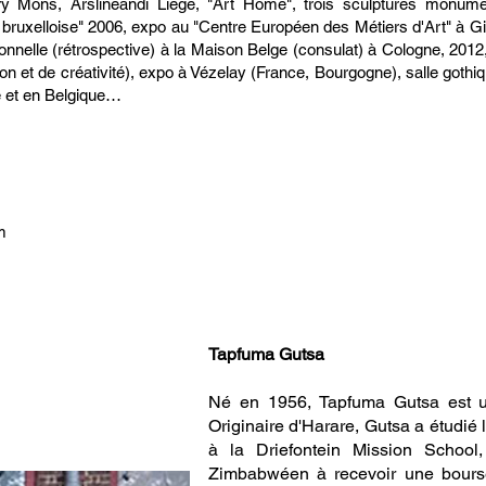
ery Mons, Arslineandi Liège, "Art Home", trois sculptures monume
 bruxelloise" 2006, expo au "Centre Européen des Métiers d'Art" à Gi
sonnelle (rétrospective) à la Maison Belge (consulat) à Cologne, 201
on et de créativité), expo à Vézelay (France, Bourgogne), salle gothiq
e et en Belgique…
m
Tapfuma Gutsa
Né en 1956, Tapfuma Gutsa est u
Originaire d'Harare, Gutsa a étudi
à la Driefontein Mission School
Zimbabwéen à recevoir une bourse