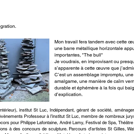
égration.
Mon travail fera tandem avec cette œu
une barre métallique horizontale appu
importantes, "The bull"
Je voudrais, en improvisant ou presque
s’apparente à cette œuvre que j’admi
C’est un assemblage impromptu, une i
amalgame, une manière de caïrn vern
durable et éphémère à la fois qui bai
d’explication.
intérieur), institut St Luc, Indépendant, gérant de société, aménagem
’évènements Professeur à l’institut St Luc, membre de nombreux jury
 décors pour Philippe Lafontaine, André Lamy, Festival de Spa, Théâtre
ions à des concours de sculpture. Parcours d'artistes St Gilles, Wat