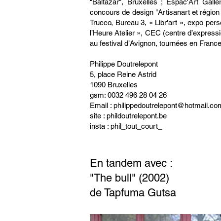
"Baltazar", Bruxelles ; Espac'Art Gall
concours de design "Artisanart et région
Trucco, Bureau 3, « Libr'art », expo per
l’Heure Atelier », CEC (centre d’expressi
au festival d’Avignon, tournées en Franc
Philippe Doutrelepont
5, place Reine Astrid
1090 Bruxelles
gsm: 0032 496 28 04 26
Email :
philippedoutrelepont@hotmail.co
site : phildoutrelepont.be
insta : phil_tout_court_
En tandem avec :
"The bull" (2002)
de Tapfuma Gutsa