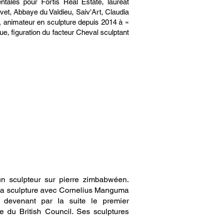
ntales pour Fortis Real Estate, lauréat
vet, Abbaye du Valdieu, Saiv'Art, Claudia
2, animateur en sculpture depuis 2014 à «
ue, figuration du facteur Cheval sculptant
n sculpteur sur pierre zimbabwéen.
é la sculpture avec Cornelius Manguma
, devenant par la suite le premier
 du British Council. Ses sculptures